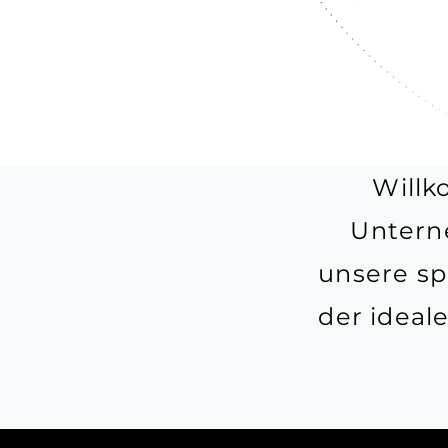
Willk
Untern
unsere sp
der ideal