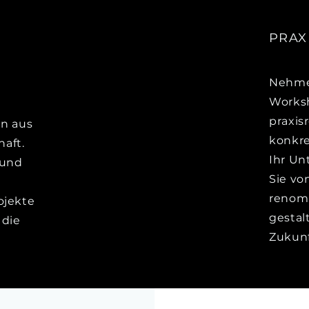
PRAX
Nehmen
Worksh
praxis
en aus
konkr
haft.
Ihr Un
 und
Sie vo
renom
ojekte
gestal
 die
Zukunf