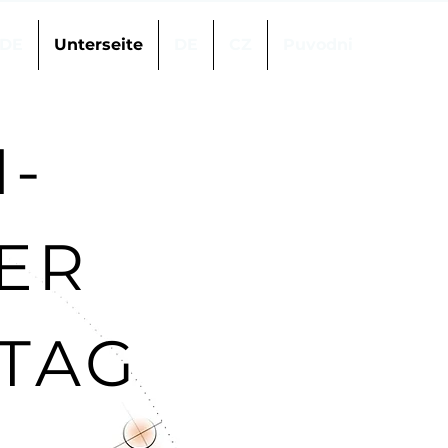
DE
Unterseite
DE
CZ
Puvodni
H-
ER
TAG