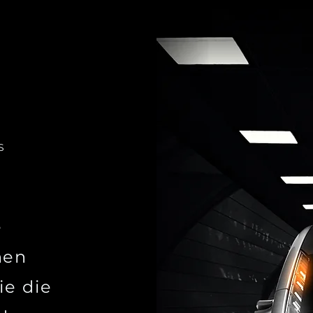
S
e
nen
ie die