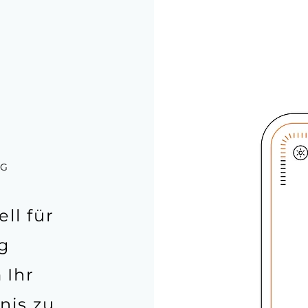
NG
ll für
g
 Ihr
nis zu