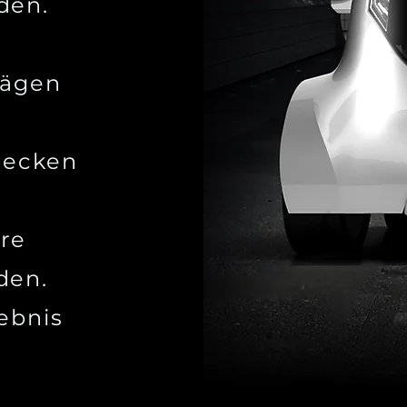
den.
rägen
decken
re
den.
lebnis