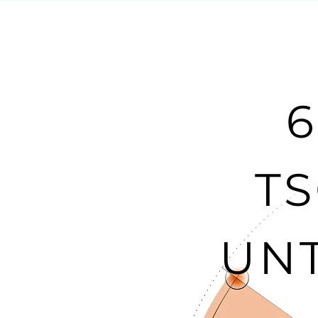
6
T
UN